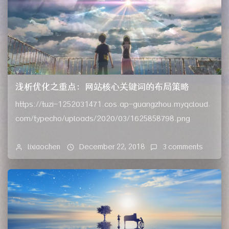
浅析优化之重点：网站核心关键词的布局策略
https://tuzi-1252031471.cos.ap-guangzhou.myqcloud.
com/typecho/uploads/2020/03/1625858798.png
lixiaochen
December 22, 2018
3 comments