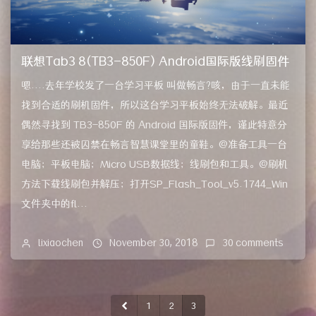
联想Tab3 8(TB3-850F) Android国际版线刷固件
嗯....去年学校发了一台学习平板 叫做畅言?咳，由于一直未能
找到合适的刷机固件，所以这台学习平板始终无法破解。最近
偶然寻找到 TB3-850F 的 Android 国际版固件，谨此特意分
享给那些还被囚禁在畅言智慧课堂里的童鞋。@准备工具一台
电脑；平板电脑；Micro USB数据线；线刷包和工具。@刷机
方法下载线刷包并解压；打开SP_Flash_Tool_v5.1744_Win
文件夹中的fl...
lixiaochen
November 30, 2018
30 comments
1
2
3