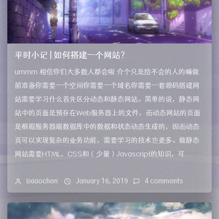
平时小记 | 如何搭建一个网站？
ummm 相信你们大多数人都会啦 介个只是给不会的人的嘛做
前准备你需要一个空间你需要一个域名你需要一套源码搭建网
站需要学习什么首先区分动态和静态网站。简单的说，静态网
站中的页面是预存在Web服务器上的文件，而动态网站的页面
是根据服务器端数据库中的数据和状态动态生成的，因而动态
页可以实现复杂的业务功能，需要学习的技术也更多。做静态
网站需要HTML，CSS和（少量）Javascript的知识，可...
lixiaochen
January 16, 2019
4 comments