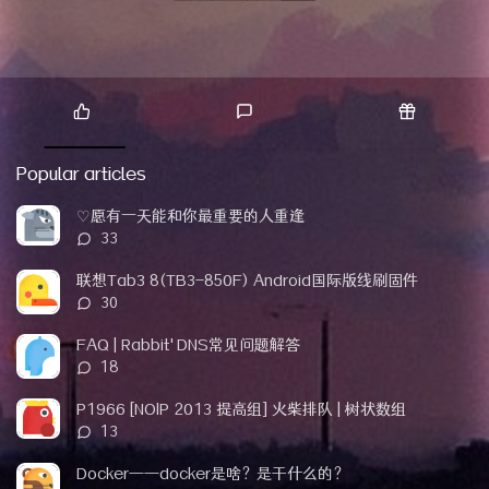
P
L
R
o
a
a
Popular articles
p
t
n
u
e
d
♡愿有一天能和你最重要的人重逢
l
s
o
评
33
a
t
m
论
r
c
a
数：
联想Tab3 8(TB3-850F) Android国际版线刷固件
a
o
r
评
30
r
m
t
论
t
m
i
数：
FAQ | Rabbit'DNS常见问题解答
i
e
c
评
18
c
n
l
论
l
t
e
数：
P1966 [NOIP 2013 提高组] 火柴排队 | 树状数组
e
s
s
评
13
s
论
数：
Docker——docker是啥？是干什么的？