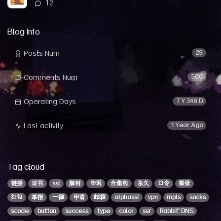
评
12
论
数：
Blog Info
Posts Num
29
Comments Num
500
Operating Days
7 Y 346 D
Last activity
1 Year Ago
Tag cloud
链接
证书
ssl
解封
申诉
合集包
永久
口令
看批
红包
举报
一律
申请
邮箱
alphassl
vpn
mpls
socks
scode
button
success
type
color
ssr
Rabbit'DNS