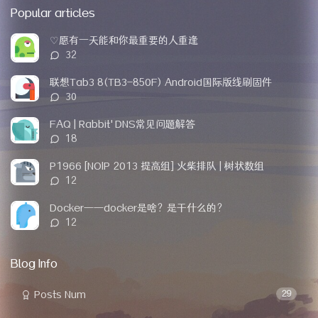
o
a
a
Popular articles
p
t
n
u
e
d
♡愿有一天能和你最重要的人重逢
l
s
o
评
32
a
t
m
论
r
c
a
数：
联想Tab3 8(TB3-850F) Android国际版线刷固件
a
o
r
评
30
r
m
t
论
t
m
i
数：
FAQ | Rabbit'DNS常见问题解答
i
e
c
评
18
c
n
l
论
l
t
e
数：
P1966 [NOIP 2013 提高组] 火柴排队 | 树状数组
e
s
s
评
12
s
论
数：
Docker——docker是啥？是干什么的？
评
12
论
数：
Blog Info
Posts Num
29