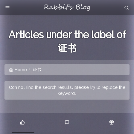
Articles under the label of
证书
Home
证书
Can not find the search results, please try to replace the
keyword.
P
L
R