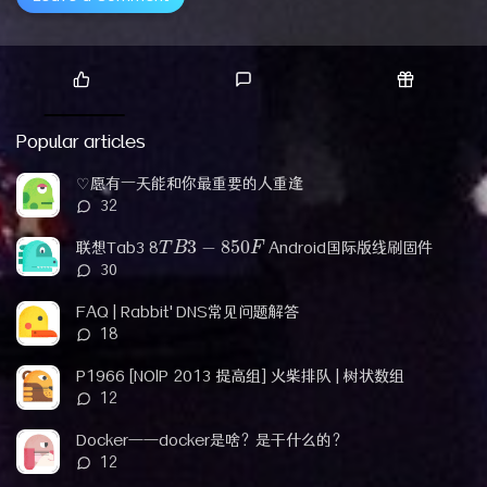
P
L
R
o
a
a
Popular articles
p
t
n
u
e
d
♡愿有一天能和你最重要的人重逢
l
s
o
评
32
a
t
m
论
T
B
3
−
850
F
r
c
a
数：
联想Tab3 8
Android国际版线刷固件
a
o
r
评
30
r
m
t
论
t
m
i
数：
FAQ | Rabbit'DNS常见问题解答
i
e
c
评
18
c
n
l
论
l
t
e
数：
P1966 [NOIP 2013 提高组] 火柴排队 | 树状数组
e
s
s
评
12
s
论
数：
Docker——docker是啥？是干什么的？
评
12
论