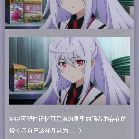
kX1kAx.jpg
###可塑性记忆可是治愈番里的强者的存在的
说（我自己这样几认为....）