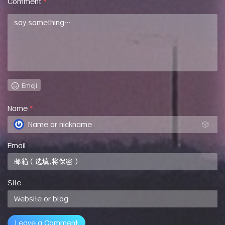
Comment
*
Emoji
Name
*
🎲
Email
Site
Leave a Comment