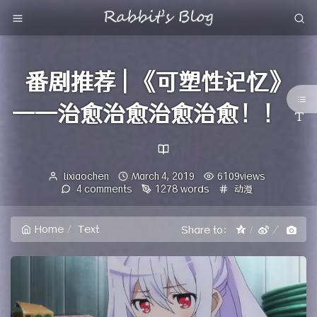
番剧推荐 | 《可塑性记忆》
——治愈治愈治愈治愈！！
Author：
发
lixiaochen
March 4, 2019
6109views
布
Categories：
4 comments
1278 words
动漫
时
间：
Home
Text
Share to：