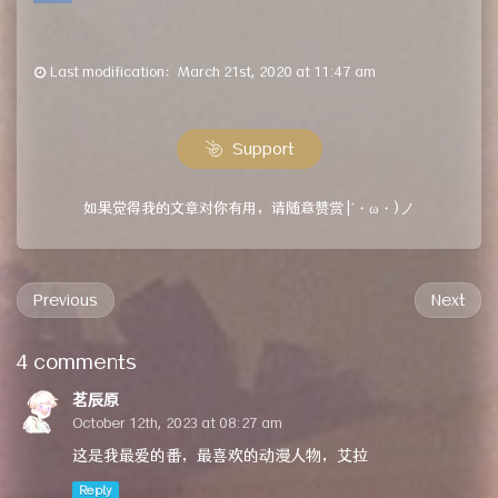
Last modification：March 21st, 2020 at 11:47 am
Support
如果觉得我的文章对你有用，请随意赞赏 |´・ω・)ノ
Previous
Next
4 comments
茗辰原
October 12th, 2023 at 08:27 am
这是我最爱的番，最喜欢的动漫人物，艾拉
Reply